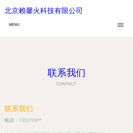
北京赖馨火科技有限公司
MENU
联系我们
CONTACT
联系我们
电话：1352709**