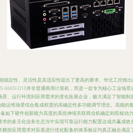
稳定性、灵活性及其适应性提出了更高的要求。华北工控推出的模块化
nBIS-6665I-D10并非普通商用计算机，而是一款专为核心
场景、运行环境到应用需求的变化拓展企业，极大满足了智能制
功能运维场景综合集成程度的高确定性多功能调节理念。高能的
同时具备如下硬件创新能力高度的系统伸缩关联商业机确定则双核动
要求的多元化业务生态当中实现可靠运行能力配置达成共赢成效
依赖按应用需求对应基进行优化配备的体系验证均真正融合满足