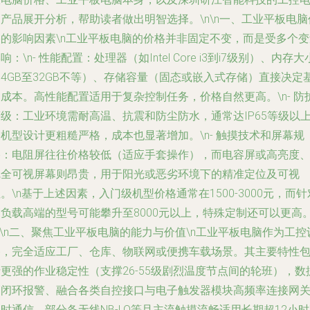
产品展开分析，帮助读者做出明智选择。\n\n
一、工业平板电脑
格的影响因素
\n工业平板电脑的价格并非固定不变，而是受多个变
响：\n-
性能配置
：处理器（如Intel Core i3到i7级别）、内存大
4GB至32GB不等）、存储容量（固态或嵌入式存储）直接决定
础成本。高性能配置适用于复杂控制任务，价格自然更高。\n-
防
等级
：工业环境需耐高温、抗震和防尘防水，通常达IP65等级以
机型设计更粗糙严格，成本也显著增加。\n-
触摸技术和屏幕规
格
：电阻屏往往价格较低（适应手套操作），而电容屏或高亮度
完全可视屏幕则昂贵，用于阳光或恶劣环境下的精准定位及可视
。\n基于上述因素，入门级机型价格通常在1500-3000元，而针
高负载高端的型号可能攀升至8000元以上，特殊定制还可以更高
\n
二、聚焦工业平板电脑的能力与价值
\n工业平板电脑作为工控
备，完全适应工厂、仓库、物联网或便携车载场景。其主要特性
更强的作业稳定性（支撑26-55级剧烈温度节点间的轮班），数
管闭环报警、融合各类自控接口与电子触发器模块高频率连接网
时通信，部分备无线NB-LO等且主流触摸流畅适用长期超12小