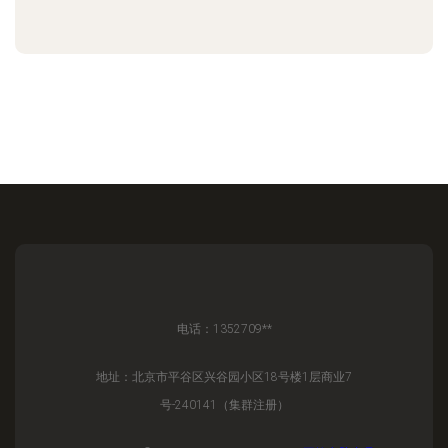
电话：1352709**
地址：北京市平谷区兴谷园小区18号楼1层商业7
号-240141（集群注册）