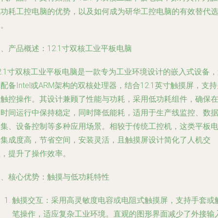
低功耗工控电脑的优势，以及如何成为研华工控电脑的有效替代
择。
、产品概述：12.1寸双核工业平板电脑
2.1寸双核工业平板电脑是一款专为工业环境设计的嵌入式设备
配备Intel或ARM架构的双核处理器，结合12.1英寸触摸屏，支
点触控操作。其设计兼顾了性能与功耗，采用低功耗组件，确保
长时间运行中保持稳定，同时降低能耗，适用于生产线监控、数
采集、设备控制等多种应用场景。相较于传统工控机，这类平板
脑集成度高，节省空间，安装灵活，且触摸屏设计简化了人机交
互，提升了操作效率。
二、核心优势：触摸与低功耗特性
触摸交互：采用高灵敏度电容或电阻式触摸屏，支持手套或
笔操作，适应复杂工业环境。直观的图形界面减少了外接输