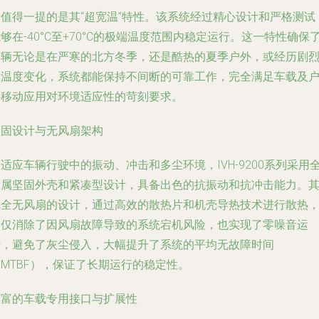
更值得一提的是其“超宽温”特性。该系统经过精心设计和严格测试
够在-40°C至+70°C的极端温度范围内稳定运行。这一特性确保
车辆无论是在严寒的北方冬季，还是酷热的夏季户外，或经历剧
的温度变化，系统都能保持不间断的可靠工作，完全满足车载及
外移动应用对环境适应性的苛刻要求。
坚固设计与无风扇架构
适应车辆行驶中的振动、冲击和多尘环境，IVH-9200系列采用
金属坚固外壳和紧凑型设计，具备出色的抗振动和抗冲击能力。
完全无风扇的设计，通过高效的散热片和机壳导热技术进行散热
不仅消除了因风扇故障导致的系统宕机风险，也实现了零噪音运
行，避免了灰尘侵入，大幅提升了系统的平均无故障时间
MTBF），保证了长期运行的稳定性。
丰富的车载专用接口与扩展性