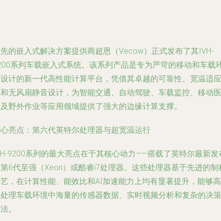
先的嵌入式解决方案提供商超恩（Vecow）正式发布了其IVH-
9200系列车载嵌入式系统。该系列产品是专为严苛的移动和车载
境设计的新一代高性能计算平台，凭借其卓越的可靠性、宽温适
性和无风扇静音设计，为智能交通、自动驾驶、车载监控、移动
疗及野外作业等应用领域提供了强大的边缘计算支撑。
核心亮点：第六代英特尔处理器与超宽温运行
VH-9200系列的最大亮点在于其核心动力——搭载了英特尔最新发
第6代至强（Xeon）或酷睿i7处理器。这些处理器基于先进的制
工艺，在计算性能、能效比和AI加速能力上均有显著提升，能够高
效处理车载环境中海量的传感器数据、实时视频分析和复杂的决
算法。