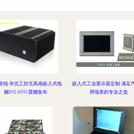
新锐 华北工控无风扇嵌入式电
嵌入式工业显示器定制 满足
脑BIS 6591震撼发布
用场景的专业之选