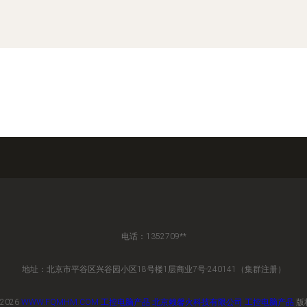
电话：1352709**
地址：北京市平谷区兴谷园小区18号楼1层商业7号-240141（集群注册）
 2026
WWW.FQMHM.COM
工控电脑产品
北京赖馨火科技有限公司
工控电脑产品
版