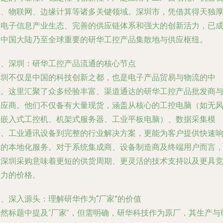
觉、物联网、边缘计算等诸多关键领域。深圳市，凭借其得天独
的电子信息产业生态、完善的供应链体系和强大的创新活力，已
为中国大陆乃至全球重要的研华工控产品集散地与供应枢纽。
一、深圳：研华工控产品流通的核心节点
深圳不仅是中国的科技创新之都，也是电子产品贸易与物流的中
心。这里汇聚了众多经验丰富、渠道通达的
研华工控产品批发商
供应商
。他们不仅备有大量现货，涵盖从核心的
工控电脑
（如无
扇嵌入式工控机、机架式服务器、工业平板电脑）、数据采集模
块、工业通讯设备到完整的行业解决方案，更能为客户提供快速
应的本地化服务。对于系统集成商、设备制造商及终端用户而言
在深圳采购意味着更短的供货周期、更灵活的技术支持以及更具
争力的价格。
、深入源头：理解研华作为“厂家”的价值
虽然标题中提及“厂家”，但需明确，研华科技作为原厂，其生产与