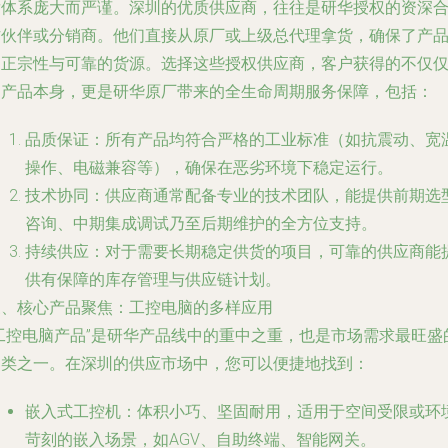
发体系庞大而严谨。深圳的优质供应商，往往是研华授权的资深
作伙伴或分销商。他们直接从原厂或上级总代理拿货，确保了产
的正宗性与可靠的货源。选择这些授权供应商，客户获得的不仅
是产品本身，更是研华原厂带来的
全生命周期服务保障
，包括：
品质保证
：所有产品均符合严格的工业标准（如抗震动、宽
操作、电磁兼容等），确保在恶劣环境下稳定运行。
技术协同
：供应商通常配备专业的技术团队，能提供前期选
咨询、中期集成调试乃至后期维护的全方位支持。
持续供应
：对于需要长期稳定供货的项目，可靠的供应商能
供有保障的库存管理与供应链计划。
三、核心产品聚焦：工控电脑的多样应用
“工控电脑产品”是研华产品线中的重中之重，也是市场需求最旺盛
品类之一。在深圳的供应市场中，您可以便捷地找到：
嵌入式工控机
：体积小巧、坚固耐用，适用于空间受限或环
苛刻的嵌入场景，如AGV、自助终端、智能网关。