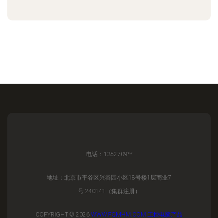
电话：1352709**
地址：北京市平谷区兴谷园小区18号楼1层商业7
号-240141（集群注册）
COPYRIGHT © 2026
WWW.FQMHM.COM
工控电脑产品